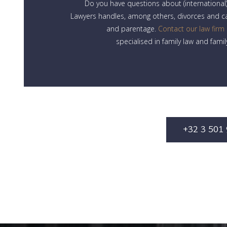
Do you have questions about (international) 
Lawyers handles, among others, divorces and c
and parentage.
Contact our law firm
specialised in family law and fami
+32 3 501 