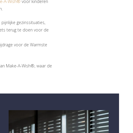
e-A-Wish®
voor kinderen
n.
ijnlijke gezinssituaties,
iets terug te doen voor de
bijdrage voor de Warmste
 van Make-A-Wish®, waar de