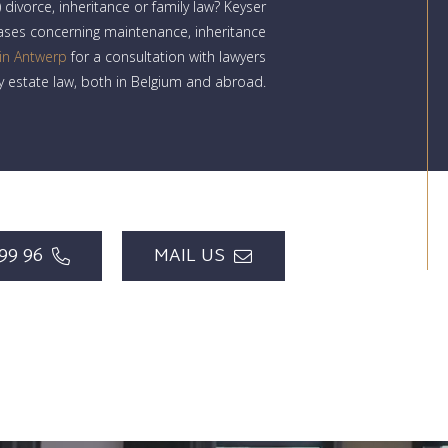
divorce, inheritance or family law? Keyser
ases concerning maintenance, inheritance
 in Antwerp
for a consultation with lawyers
ly estate law, both in Belgium and abroad.
99 96
MAIL US