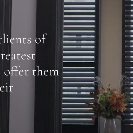
lients of
reatest
o offer them
eir