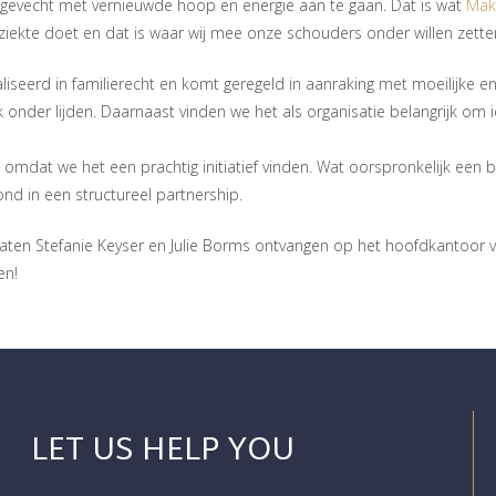
 gevecht met vernieuwde hoop en energie aan te gaan. Dat is wat
Mak
iekte doet en dat is waar wij mee onze schouders onder willen zette
iseerd in familierecht en komt geregeld in aanraking met moeilijke en p
 onder lijden. Daarnaast vinden we het als organisatie belangrijk om 
omdat we het een prachtig initiatief vinden. Wat oorspronkelijk een 
nd in een structureel partnership.
aten Stefanie Keyser en Julie Borms ontvangen op het hoofdkantoor
en!
LET US HELP YOU