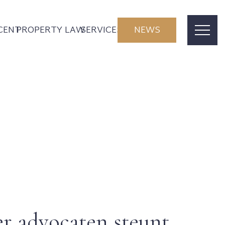
CENT
PROPERTY LAW
SERVICES
NEWS
r advocaten steunt