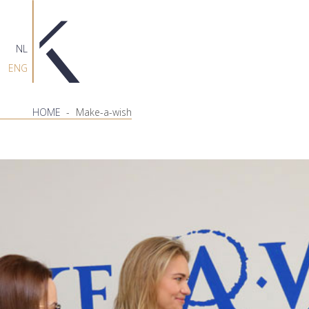
NL
ENG
HOME
-
Make-a-wish