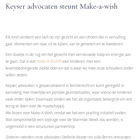
Keyser advocaten steunt Make-a-wish
Elk kind verdient een lach op zijn gezicht en een droom die in vervulling
gaat. Momenten om naar uit te kijken, van te genieten en te koesteren.
Een duwtje in de rug om het gevecht met vernieuwde hoop en energie aan
te gaan. Dat is wat
Make-A-Wish®
voor kinderen met een
levensbedreigende ziekte doet en dat is waar wij mee onze schouders onder
willen zetten.
Keyser advocaten is gespecialiseerd in familierecht en komt geregeld in
aanraking met moeilijke en pijnlijke gezinssituaties, waar vooral de kinderen
vaak onder lijden. Daarnaast vinden we het als organisatie belangrijk om iets
terug te doen voor de maatschappij.
We kozen voor Make-A-Wish, omdat we het een prachtig initiatief vinden.
Wat oorspronkelijk een bijdrage voor de Warmste Week zou worden, is
uitgemond in een structureel partnership.
Gisteren werden onze advocaten Stefanie Keyser en Julie Borms ontvangen