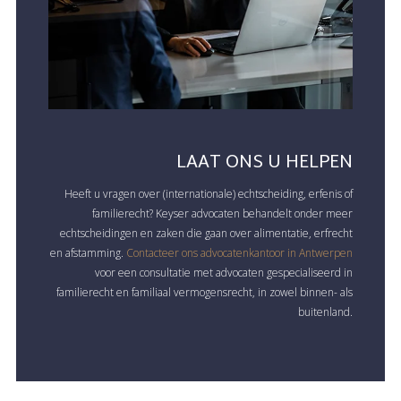
LAAT ONS U HELPEN
Heeft u vragen over (internationale) echtscheiding, erfenis of
familierecht? Keyser advocaten behandelt onder meer
echtscheidingen en zaken die gaan over alimentatie, erfrecht
en afstamming.
Contacteer ons advocatenkantoor in Antwerpen
voor een consultatie met advocaten gespecialiseerd in
familierecht en familiaal vermogensrecht, in zowel binnen- als
buitenland.