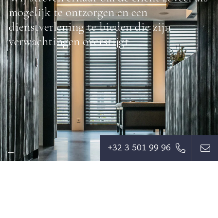
mogelijk te ontzorgen en een
dienstverlening te bieden die zijn
verwachtingen overstijgt.
+32 3 501 99 96
© KEYSER ADVOCATEN
Waalsekaai 62, 2000 Antwerpen
+32 3 501 99 96
secretariaat@keyseradvocaten.be