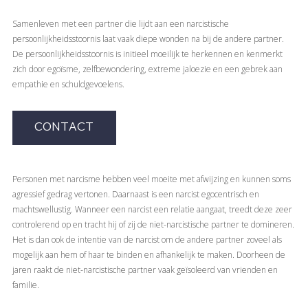
Samenleven met een partner die lijdt aan een narcistische
persoonlijkheidsstoornis laat vaak diepe wonden na bij de andere partner.
De persoonlijkheidsstoornis is initieel moeilijk te herkennen en kenmerkt
zich door egoïsme, zelfbewondering, extreme jaloezie en een gebrek aan
empathie en schuldgevoelens.
CONTACT
Personen met narcisme hebben veel moeite met afwijzing en kunnen soms
agressief gedrag vertonen. Daarnaast is een narcist egocentrisch en
machtswellustig. Wanneer een narcist een relatie aangaat, treedt deze zeer
controlerend op en tracht hij of zij de niet-narcistische partner te domineren.
Het is dan ook de intentie van de narcist om de andere partner zoveel als
mogelijk aan hem of haar te binden en afhankelijk te maken. Doorheen de
jaren raakt de niet-narcistische partner vaak geïsoleerd van vrienden en
familie.