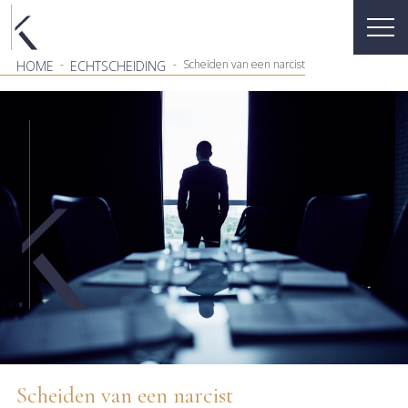
-
-
Scheiden van een narcist
HOME
ECHTSCHEIDING
Scheiden van een narcist