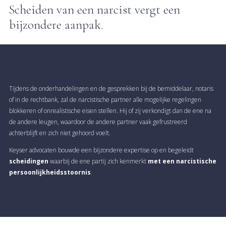
Scheiden van een narcist vergt een
bijzondere aanpak.
Tijdens de onderhandelingen en de gesprekken bij de bemiddelaar, notaris
of in de rechtbank, zal de narcistische partner alle mogelijke regelingen
blokkeren of onrealistische eisen stellen. Hij of zij verkondigt dan de ene na
de andere leugen, waardoor de andere partner vaak gefrustreerd
achterblijft en zich niet gehoord voelt.
Keyser advocaten bouwde een bijzondere expertise op en begeleidt
scheidingen
waarbij de ene partij zich kenmerkt
met een narcistische
persoonlijkheidsstoornis
.