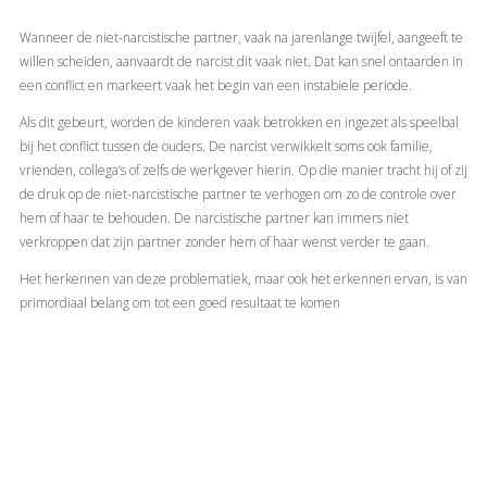
Wanneer de niet-narcistische partner, vaak na jarenlange twijfel, aangeeft te
willen scheiden, aanvaardt de narcist dit vaak niet. Dat kan snel ontaarden in
een conflict en markeert vaak het begin van een instabiele periode.
Als dit gebeurt, worden de kinderen vaak betrokken en ingezet als speelbal
bij het conflict tussen de ouders. De narcist verwikkelt soms ook familie,
vrienden, collega’s of zelfs de werkgever hierin. Op die manier tracht hij of zij
de druk op de niet-narcistische partner te verhogen om zo de controle over
hem of haar te behouden. De narcistische partner kan immers niet
verkroppen dat zijn partner zonder hem of haar wenst verder te gaan.
Het herkennen van deze problematiek, maar ook het erkennen ervan, is van
primordiaal belang om tot een goed resultaat te komen