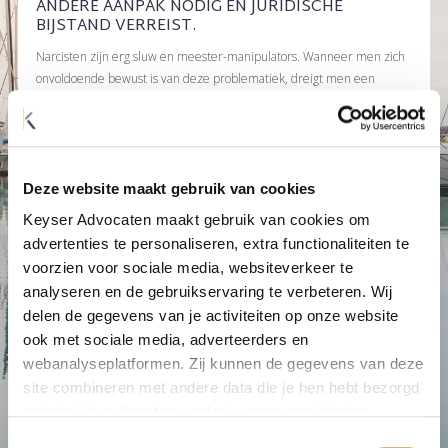
ANDERE AANPAK NODIG EN JURIDISCHE
BIJSTAND VERREIST.
Narcisten zijn erg sluw en meester-manipulators. Wanneer men zich
onvoldoende bewust is van deze problematiek, dreigt men een
geheel verkeerde inschatting te maken van de situatie waarin de
partijen zich bevinden.
Dankzij een duidelijk actieplan krijgt de cliënt opnieuw perspectief. Zo
voelt hij of zij zich voldoende gesterkt om na een lange periode van
Deze website maakt gebruik van cookies
onzekerheid voor de eigen rechten, of die van de kinderen op te
Keyser Advocaten maakt gebruik van cookies om
komen.
advertenties te personaliseren, extra functionaliteiten te
“Angst voor mogelijke acties van de narcist is een slechte raadgever.
voorzien voor sociale media, websiteverkeer te
Grenzen afbakenen is een belangrijk wapen en dus van primordiaal
analyseren en de gebruikservaring te verbeteren. Wij
belang in de strijd tegen de narcist. Deze grenzen worden samen met
delen de gegevens van je activiteiten op onze website
een eigen raadsman uitgewerkt terwijl er wordt bekeken hoe het leven
ook met sociale media, adverteerders en
er na de relatie kan uitzien.”
webanalyseplatformen. Zij kunnen de gegevens van deze
site combineren met andere data die je hen hebt bezorgd
MEER INFO
zodat zij hun diensten verder kunnen ontwikkelen.
Toestemmingsselectie