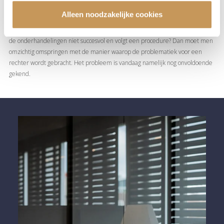
De wijze waarop deze regeling tot stand komt, staat echter niet vast. Bij een
Alleen noodzakelijke cookies
scheiding verdient onderhandelen en bemiddelen steeds de voorkeur, maar
wanneer een van de partners een narcist is, blijkt dit bijzonder moeilijk. Zijn
de onderhandelingen niet succesvol en volgt een procedure? Dan moet men
omzichtig omspringen met de manier waarop de problematiek voor een
rechter wordt gebracht. Het probleem is vandaag namelijk nog onvoldoende
gekend.