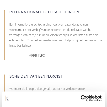
INTERNATIONALE ECHTSCHEIDINGEN
Een internationale echtscheiding heeft verregaande gevolgen.
Voornamelijk het verblijf van de kinderen en de relocatie van het
vermogen van partijen kunnen leiden tot pijnlijke conflicten tussen de
echtgenoten. Proactief informatie inwinnen helpt u bij het nemen van de
juiste beslissingen.
MEER INFO
SCHEIDEN VAN EEN NARCIST
Wanneer de knoop is doorgehakt, wordt het verloop van de
echtscheidingsprocedure bepaald. Dit is geheel afhankelijk van de
houding van de echtgenoten, wensen zij overeen te komen of dient één
van de echtgenoten zijn recht te halen in samenspraak met de