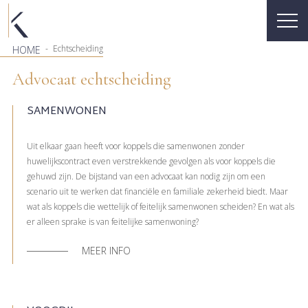
-
Echtscheiding
HOME
Advocaat echtscheiding
SAMENWONEN
Uit elkaar gaan heeft voor koppels die samenwonen zonder
huwelijkscontract even verstrekkende gevolgen als voor koppels die
gehuwd zijn. De bijstand van een advocaat kan nodig zijn om een
scenario uit te werken dat financiële en familiale zekerheid biedt. Maar
wat als koppels die wettelijk of feitelijk samenwonen scheiden? En wat als
er alleen sprake is van feitelijke samenwoning?
MEER INFO