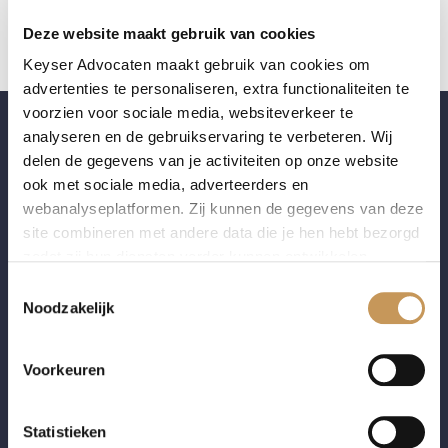
echtscheidingsadvocaat voor de familierechtbank.
Deze website maakt gebruik van cookies
MEER INFO
Keyser Advocaten maakt gebruik van cookies om
advertenties te personaliseren, extra functionaliteiten te
voorzien voor sociale media, websiteverkeer te
analyseren en de gebruikservaring te verbeteren. Wij
delen de gegevens van je activiteiten op onze website
ook met sociale media, adverteerders en
webanalyseplatformen. Zij kunnen de gegevens van deze
site combineren met andere data die je hen hebt bezorgd
zodat zij hun diensten verder kunnen ontwikkelen.
Toestemmingsselectie
Indien je dat toestaat, kunnen wij of onze partners onder
Noodzakelijk
andere:
Voorkeuren
Informatie verzamelen over je geografische locatie
Je apparaat identificeren
Bepaalde voorkeuren en profielen identificeren om
Statistieken
Wanneer partners overwegen om een punt te zetten achter hun