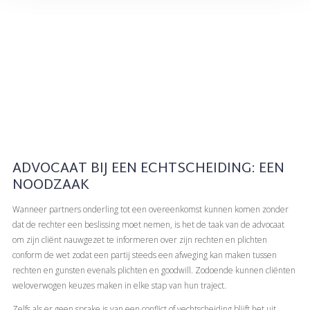
ADVOCAAT BIJ EEN ECHTSCHEIDING: EEN
NOODZAAK
Wanneer partners onderling tot een overeenkomst kunnen komen zonder
dat de rechter een beslissing moet nemen, is het de taak van de advocaat
om zijn cliënt nauwgezet te informeren over zijn rechten en plichten
conform de wet zodat een partij steeds een afweging kan maken tussen
rechten en gunsten evenals plichten en goodwill. Zodoende kunnen cliënten
weloverwogen keuzes maken in elke stap van hun traject.
Zelfs als er geen sprake is van een conflict of vechtscheiding blijft het uit