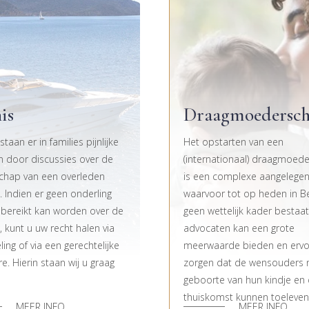
is
Draagmoedersc
taan er in families pijnlijke
Het opstarten van een
en door discussies over de
(internationaal) draagmoede
chap van een overleden
is een complexe aangelege
d. Indien er geen onderling
waarvoor tot op heden in Be
bereikt kan worden over de
geen wettelijk kader bestaat
, kunt u uw recht halen via
advocaten kan een grote
ing of via een gerechtelijke
meerwaarde bieden en erv
e. Hierin staan wij u graag
zorgen dat de wensouders 
geboorte van hun kindje en 
thuiskomst kunnen toeleven
MEER INFO
MEER INFO