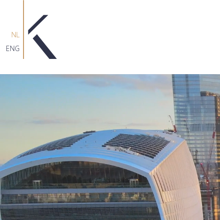
NL
ENG