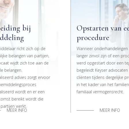
eiding bij
Opstarten van e
ddeling
procedure
ddelaar richt zich op de
Wanneer onderhandelingen 
ijke belangen van partijen,
langer zinvol zijn of een pr
caat wijdt zich toe aan de
werd opgestart door een teg
ele belangen.
begeleidt Keyser advocaten
liseerd advies zorgt ervoor
cliënten tijdens dergelijke 
bemiddelingsproces
in het kader van het familie
liseerd wordt en er een
familiaal vermogensrecht.
omst bereikt wordt die
 partijen werkt.
MEER INFO
MEER INFO