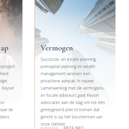
hap
Vermogen
Successie- en estate planning,
rproject
prenuptial planning en wealth
nheid
management vereisen een
lgië
proactieve aanpak. In nauwe
. Keyser
samenwerking met de vermogens-
en fiscale adviseurs gaat Keyser
oor
advocaten aan de slag om tot één
naar de
geïntegreerd plan te komen dat
diens
gericht is op het beschermen van
.
onze cliënten.
MEER INFO