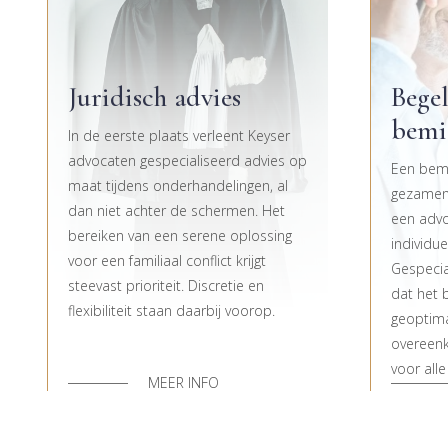
Juridisch advies
Begel
bemi
In de eerste plaats verleent Keyser
advocaten gespecialiseerd advies op
Een bemi
maat tijdens onderhandelingen, al
gezamenl
dan niet achter de schermen. Het
een advo
bereiken van een serene oplossing
individu
voor een familiaal conflict krijgt
Gespecia
steevast prioriteit. Discretie en
dat het 
flexibiliteit staan daarbij voorop.
geoptima
overeenk
voor alle
MEER INFO