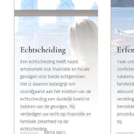
Echtscheiding
Erfen
Een echtscheiding heeft naast
Vaak onts
emotionele ook financiële en fiscale
conflict
gevolgen voor beide echtgenoten.
nalatens
Het is daarom belangrijk om
familieli
voorafgaand aan het inzetten van de
akkoord 
echtscheiding een duidelijk beeld te
verdeling
hebben van de gevolgen. Wij
bemiddel
verdedigen uw recht op financiële en
procedur
familiale zekerheid na de
bij.
echtscheiding.
MEER INFO