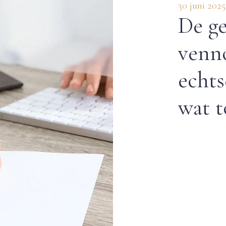
30 juni 2025
De g
venno
echts
wat t