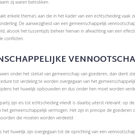
arin zij waren betrokken.
kt enkele thema’s aan die in het kader van een echtscheiding vaak ze
 onderling. De aanwezigheid van een gemeenschappelijk vennootscha
, alsook het tussentijds beheer hiervan in afwachting van een effectie
 conflicten.
NSCHAPPELIJKE VENNOOTSCH
uwen onder het stelsel van gemeenschap van goederen, dan dient ste
edure tot verdeling te worden overgegaan van het gemeenschappelijk
 tijdens het huwelijk opbouwden en dus onder hen moet worden verde
ij zijn eis tot echtscheiding inleidt is daarbij uiterst relevant: op de
 het gemeenschappelijk vermogen. Het zijn in principe de goederen 
hoorden die moeten worden verdeeld.
s het huwelijk zijn overgegaan tot de oprichting van een vennootscha