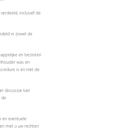
erdeeld, inclusief de
ndeld in zowel de
appelijke en besloten
elhouder was en
ocedure is en niet de
er discussie kan
a de
p en eventuele
en met u uw rechten