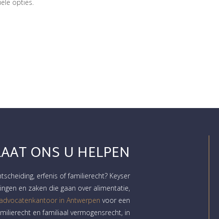
ele opties.
LAAT ONS U HELPEN
htscheiding, erfenis of familierecht? Keyser
ngen en zaken die gaan over alimentatie,
 advocatenkantoor in Antwerpen
voor een
milierecht en familiaal vermogensrecht, in