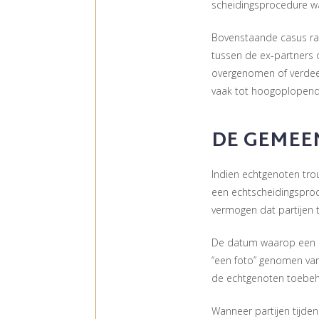
scheidingsprocedure wa
Bovenstaande casus raa
tussen de ex-partners
overgenomen of verdeeld
vaak tot hoogoplopende
DE GEMEE
Indien echtgenoten tro
een echtscheidingsproc
vermogen dat partijen
De datum waarop een part
“een foto” genomen van
de echtgenoten toebe
Wanneer partijen tijden