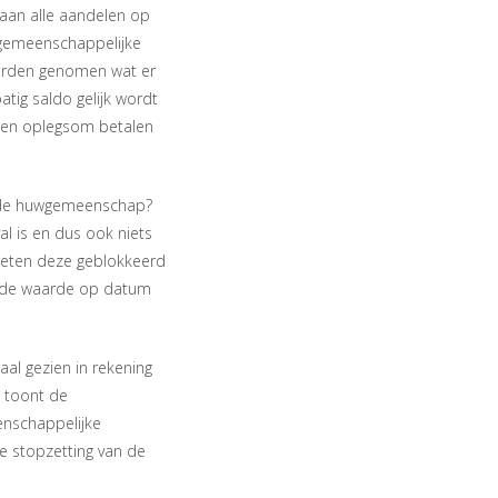
taan alle aandelen op
 gemeenschappelijke
 worden genomen wat er
tig saldo gelijk wordt
 een oplegsom betalen
t de huwgemeenschap?
al is en dus ook niets
oeten deze geblokkeerd
 de waarde op datum
al gezien in rekening
t toont de
enschappelijke
e stopzetting van de