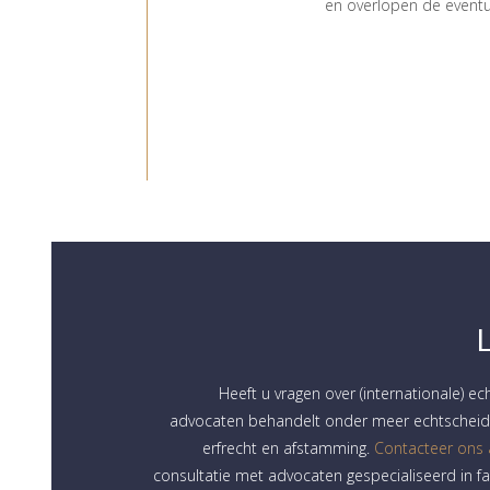
en overlopen de eventu
Heeft u vragen over (internationale) ec
advocaten behandelt onder meer echtscheidi
erfrecht en afstamming.
Contacteer ons
consultatie met advocaten gespecialiseerd in fa