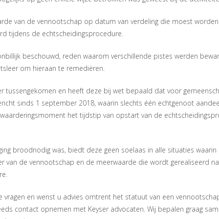
rde van de vennootschap op datum van verdeling die moest worden v
d tijdens de echtscheidingsprocedure.
 onbillijk beschouwd, reden waarom verschillende pistes werden bewa
htsleer om hieraan te remediëren.
er tussengekomen en heeft deze bij wet bepaald dat voor gemeensch
icht sinds 1 september 2018, waarin slechts één echtgenoot aande
 waarderingsmoment het tijdstip van opstart van de echtscheidingspr
ng broodnodig was, biedt deze geen soelaas in alle situaties waarin 
er van de vennootschap en de meerwaarde die wordt gerealiseerd n
re.
re vragen en wenst u advies omtrent het statuut van een vennootscha
eds contact opnemen met Keyser advocaten. Wij bepalen graag sam