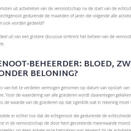
msten uit activiteiten van de vennootschap na de start van de echts
-echtgenoot gedurende de maanden of jaren die volgende alle activi
n ook worden gedeeld?
 deel uit van een grotere discussie omtrent het beheer van de venn
re.
ENOOT-BEHEERDER: BLOED, ZW
ONDER BELONING?
oto van het te verdelen vermogen genomen op datum van opstart van
re. Voor de waardering van alle goederen wordt daarentegen gekeken
is de waarde van de goederen op dat ogenblik wat in rekening moet
eidde er echter toe dat de echtgenoot die gedurende de echtscheid
eest in de vennootschap de door hem gecreëerde meerwaarde moest d
gelijks op geen enkele wijze betrokken was geweest bij de activiteite