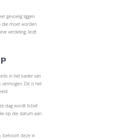
er gevoelig liggen
p die moet worden
ve verdeling, leidt
AP
eds in het kader van
 vermogen. Dit is het
eld.
ze dag wordt fictief
die op die datum aan
p, behoort deze in