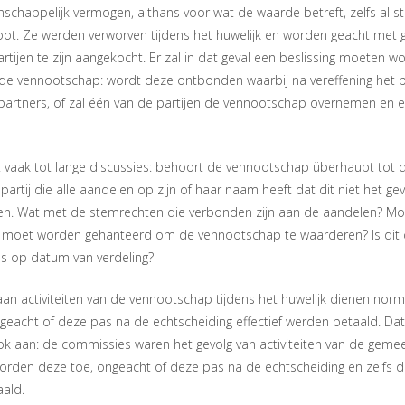
nschappelijk vermogen, althans voor wat de waarde betreft, zelfs al s
ot. Ze werden verworven tijdens het huwelijk en worden geacht met
rtijen te zijn aangekocht. Er zal in dat geval een beslissing moeten
de vennootschap: wordt deze ontbonden waarbij na vereffening het ba
partners, of zal één van de partijen de vennootschap overnemen en
t vaak tot lange discussies: behoort de vennootschap überhaupt to
artij die alle aandelen op zijn of haar naam heeft dat dit niet het gev
den. Wat met de stemrechten die verbonden zijn aan de aandelen? M
 moet worden gehanteerd om de vennootschap te waarderen? Is dit
as op datum van verdeling?
n activiteiten van de vennootschap tijdens het huwelijk dienen norma
geacht of deze pas na de echtscheiding effectief werden betaald. Da
 aan: de commissies waren het gevolg van activiteiten van de geme
den deze toe, ongeacht of deze pas na de echtscheiding en zelfs d
aald.