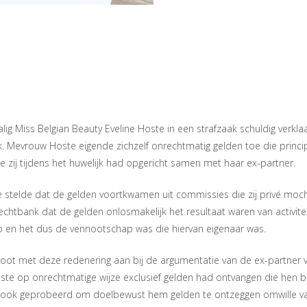
lig Miss Belgian Beauty Eveline Hoste in een strafzaak schuldig verkl
k. Mevrouw Hoste eigende zichzelf onrechtmatig gelden toe die princi
 zij tijdens het huwelijk had opgericht samen met haar ex-partner.
telde dat de gelden voortkwamen uit commissies die zij privé mocht
htbank dat de gelden onlosmakelijk het resultaat waren van activitei
 en het dus de vennootschap was die hiervan eigenaar was.
oot met deze redenering aan bij de argumentatie van de ex-partner
ste op onrechtmatige wijze exclusief gelden had ontvangen die hen
 ook geprobeerd om doelbewust hem gelden te ontzeggen omwille v