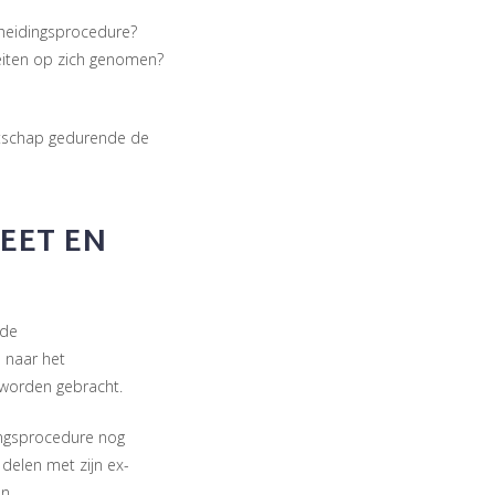
cheidingsprocedure?
teiten op zich genomen?
ootschap gedurende de
EET EN
 de
 naar het
 worden gebracht.
ingsprocedure nog
elen met zijn ex-
n.