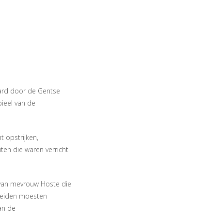
aard door de Gentse
pieel van de
 opstrijken,
ten die waren verricht
 van mevrouw Hoste die
 beiden moesten
an de