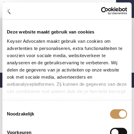
© KEYSER ADVOCATEN
Deze website maakt gebruik van cookies
Waalsekaai 62, 2000 Antwerpen
+32 3 501 99 96
Keyser Advocaten maakt gebruik van cookies om
secretariaat@keyseradvocaten.be
advertenties te personaliseren, extra functionaliteiten te
voorzien voor sociale media, websiteverkeer te
analyseren en de gebruikservaring te verbeteren. Wij
Cookie policy
–
Privacy policy
–
Pers
delen de gegevens van je activiteiten op onze website
ook met sociale media, adverteerders en
Webdesign by
DexVille
webanalyseplatformen. Zij kunnen de gegevens van deze
site combineren met andere data die je hen hebt bezorgd
zodat zij hun diensten verder kunnen ontwikkelen.
Toestemmingsselectie
Indien je dat toestaat, kunnen wij of onze partners onder
Noodzakelijk
andere:
Voorkeuren