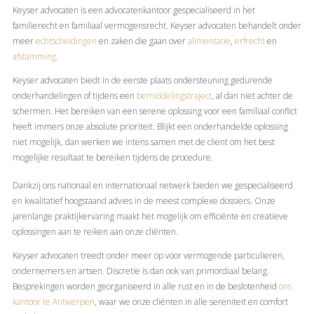
Keyser advocaten is een advocatenkantoor gespecialiseerd in het
familierecht en familiaal vermogensrecht. Keyser advocaten behandelt onder
meer
echtscheidingen
en zaken die gaan over
alimentatie
,
erfrecht
en
afstamming
.
Keyser advocaten biedt in de eerste plaats ondersteuning gedurende
onderhandelingen of tijdens een
bemiddelingstraject
, al dan niet achter de
schermen. Het bereiken van een serene oplossing voor een familiaal conflict
heeft immers onze absolute prioriteit. Blijkt een onderhandelde oplossing
niet mogelijk, dan werken we intens samen met de client om het best
mogelijke resultaat te bereiken tijdens de procedure.
Dankzij ons nationaal en internationaal netwerk bieden we gespecialiseerd
en kwalitatief hoogstaand advies in de meest complexe dossiers. Onze
jarenlange praktijkervaring maakt het mogelijk om efficiënte en creatieve
oplossingen aan te reiken aan onze cliënten.
Keyser advocaten treedt onder meer op voor vermogende particulieren,
ondernemers en artsen. Discretie is dan ook van primordiaal belang.
Besprekingen worden georganiseerd in alle rust en in de beslotenheid
ons
kantoor te Antwerpen
, waar we onze cliënten in alle sereniteit en comfort