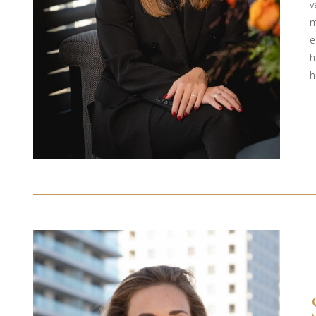
v
m
e
h
h