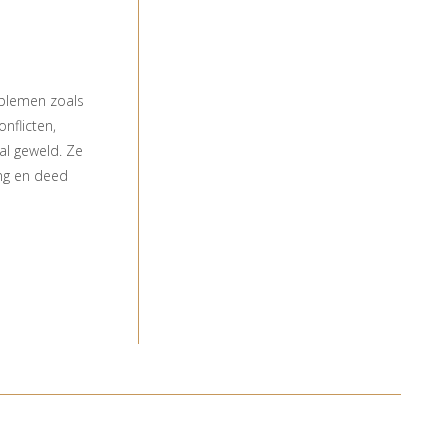
oblemen zoals
nflicten,
al geweld. Ze
ing en deed