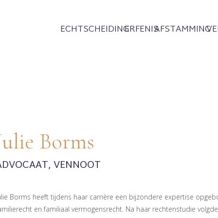
ECHTSCHEIDING
ERFENIS
AFSTAMMING
V
Julie Borms
ADVOCAAT, VENNOOT
ulie Borms heeft tijdens haar carrière een bijzondere expertise opge
amilierecht en familiaal vermogensrecht. Na haar rechtenstudie volgd