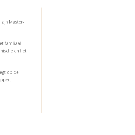
 zijn Master-
.
et familiaal
hnische en het
legt op de
appen,