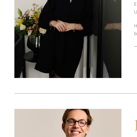
E
U
H
b