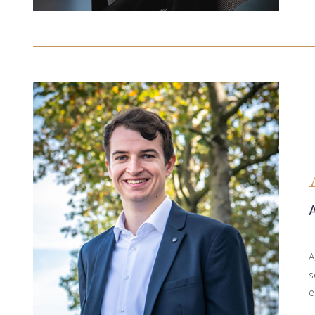
A
s
e