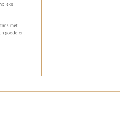
holieke
taris met
 van goederen.