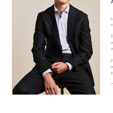
J
n
T
v
m
I
v
e