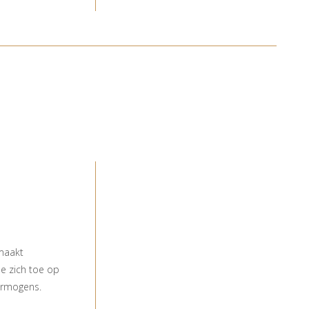
 maakt
ne zich toe op
ermogens.