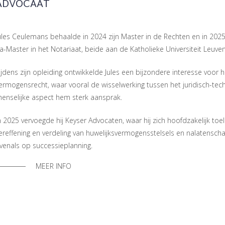
ADVOCAAT
ules Ceulemans behaalde in 2024 zijn Master in de Rechten en in 2025
a-Master in het Notariaat, beide aan de Katholieke Universiteit Leuven
ijdens zijn opleiding ontwikkelde Jules een bijzondere interesse voor h
ermogensrecht, waar vooral de wisselwerking tussen het juridisch-tec
enselijke aspect hem sterk aansprak.
n 2025 vervoegde hij Keyser Advocaten, waar hij zich hoofdzakelijk toe
ereffening en verdeling van huwelijksvermogensstelsels en nalatensch
venals op successieplanning.
MEER INFO