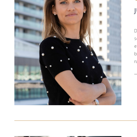
D
s
e
b
r