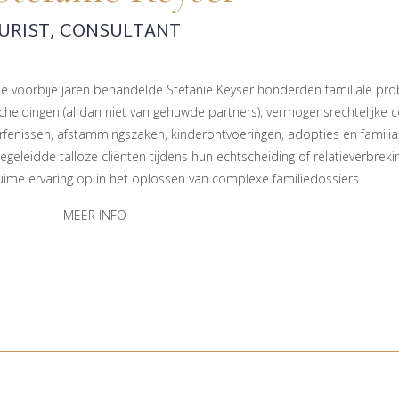
JURIST, CONSULTANT
e voorbije jaren behandelde Stefanie Keyser honderden familiale pr
cheidingen (al dan niet van gehuwde partners), vermogensrechtelijke co
rfenissen, afstammingszaken, kinderontvoeringen, adopties en familia
egeleidde talloze cliënten tijdens hun echtscheiding of relatieverbrek
uime ervaring op in het oplossen van complexe familiedossiers.
MEER INFO