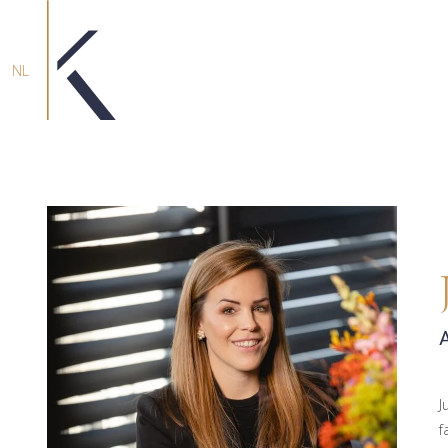
NL
J
f