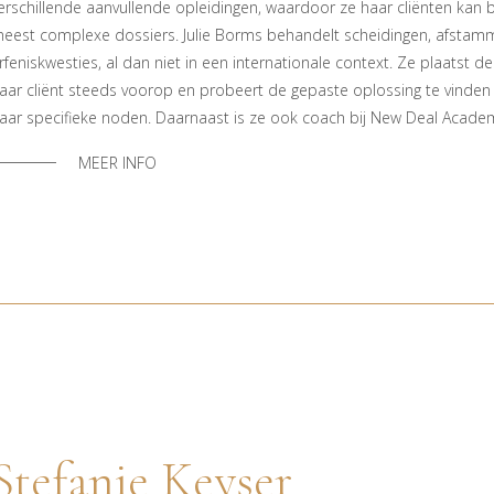
erschillende aanvullende opleidingen, waardoor ze haar cliënten kan b
eest complexe dossiers. Julie Borms behandelt scheidingen, afstam
rfeniskwesties, al dan niet in een internationale context. Ze plaatst d
aar cliënt steeds voorop en probeert de gepaste oplossing te vinden 
aar specifieke noden. Daarnaast is ze ook coach bij New Deal Acade
MEER INFO
Stefanie Keyser