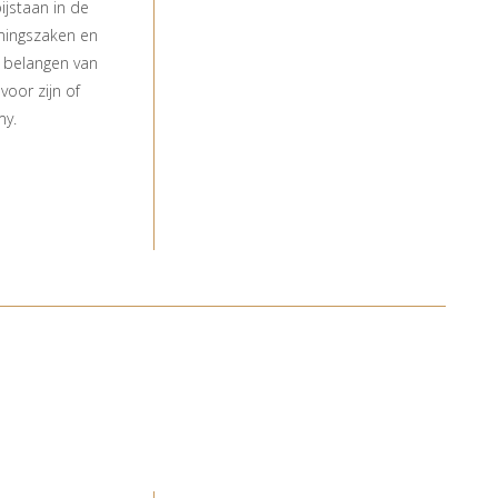
ijstaan in de
mingszaken en
e belangen van
voor zijn of
my.