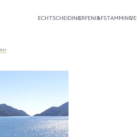
ECHTSCHEIDING
ERFENIS
AFSTAMMING
V
nter