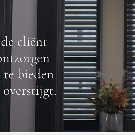
de cliënt
 ontzorgen
 te bieden
overstijgt.