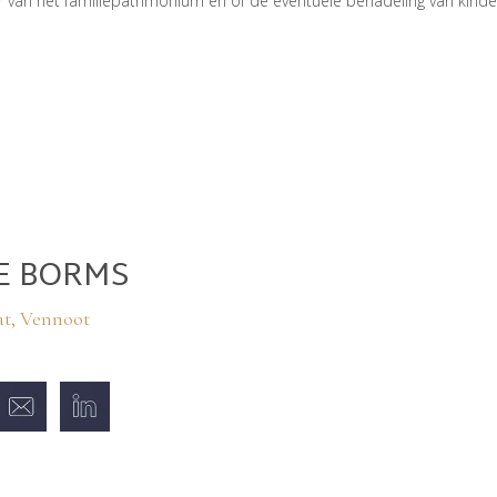
 van het familiepatrimonium en of de eventuele benadeling van kinde
IE BORMS
t, Vennoot