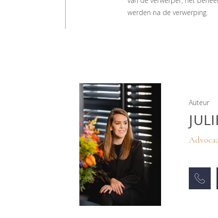
van de verwerper, het beheer
werden na de verwerping.
Auteur
JUL
Advocaa