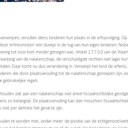
erwerpen, vervullen diens kinderen hun plaats in de erfopvolging. O
ze ‘erfinkomsten’ een duwtje in de rug van hun eigen kinderen. Nobel
ering tot voor kort minder genegen was. Artikel 2.7.7.0.3 van de Vlaam
rwerping van de nalatenschap, de verschuldigde rechten niet lager ko
alen. Daar komt nu dus verandering in. Verwerpt het kind de erfenis,
nderen die door plaatsvervulling tot de nalatenschap geroepen zijn, 
gebruikelijke regels.
ouden dat aan een nalatenschap niet enkel fiscaalrechtelijke gevolge
stens zo belangrijk. De plaatsvervulling kan dan misschien fiscaalrechtel
 niet per definitie het geval te zijn.
houden te worden met, onder meer: de positie van de echtgenoot/wet