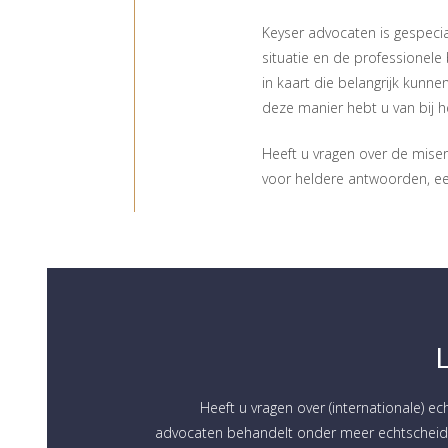
Keyser advocaten is gespecial
situatie en de professionele
in kaart die belangrijk kunn
deze manier hebt u van bij h
Heeft u vragen over de miser
voor heldere antwoorden, ee
Heeft u vragen over (internationale) ec
advocaten behandelt onder meer echtscheidi