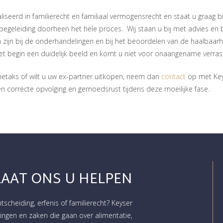
iseerd in familierecht en familiaal vermogensrecht en staat u graag bi
 begeleiding doorheen het hele proces. Wij staan u bij met advies en
en zijn bij de onderhandelingen en bij het beoordelen van de haalbaar
et begin een duidelijk beeld en komt u niet voor onaangename verras
ietaks of wilt u uw ex-partner uitkopen, neem dan
contact
op met Key
n correcte opvolging en gemoedsrust tijdens deze moeilijke fase.
LAAT ONS U HELPEN
htscheiding, erfenis of familierecht? Keyser
ngen en zaken die gaan over alimentatie,