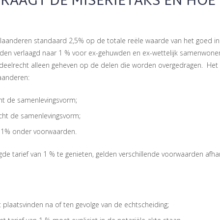
RAAGT DE MISERIETAKS EN HOE
Vlaanderen standaard 2,5% op de totale reële waarde van het goed i
den verlaagd naar 1 % voor ex-gehuwden en ex-wettelijk samenwonen
deelrecht alleen geheven op de delen die worden overgedragen. Het ta
Vlaanderen:
t de samenlevingsvorm;
ht de samenlevingsvorm;
 1% onder voorwaarden.
de tarief van 1 % te genieten, gelden verschillende voorwaarden afha
 plaatsvinden na of ten gevolge van de echtscheiding;