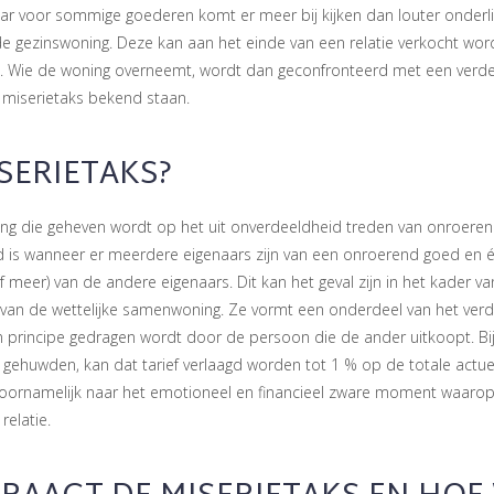
r voor sommige goederen komt er meer bij kijken dan louter onderlin
de gezinswoning. Deze kan aan het einde van een relatie verkocht wo
. Wie de woning overneemt, wordt dan geconfronteerd met een verdeel
ls miserietaks bekend staan.
ISERIETAKS?
ting die geheven wordt op het uit onverdeeldheid treden van onroeren
d is wanneer er meerdere eigenaars zijn van een onroerend goed en é
 meer) van de andere eigenaars. Dit kan het geval zijn in het kader v
 van de wettelijke samenwoning. Ze vormt een onderdeel van het verd
n principe gedragen wordt door de persoon die de ander uitkoopt. Bij
gehuwden, kan dat tarief verlaagd worden tot 1 % op de totale actu
 voornamelijk naar het emotioneel en financieel zware moment waarop
relatie.