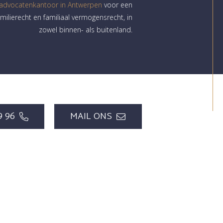
 advocatenkantoor in Antwerpen
voor een
milierecht en familiaal vermogensrecht, in
zowel binnen- als buitenland.
9 96
MAIL ONS