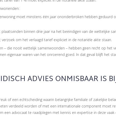
 tarief van 1 % moet expliciet in de notariële akte staan.
enwonenden:
menwoning moet minstens één jaar ononderbroken hebben geduurd op
 plaatsvinden binnen drie jaar na het beëindigen van de wettelijke s
verzoek om het verlaagd tarief expliciet in de notariële akte staan.
n – die nooit wettelijk samenwoonden – hebben geen recht op het verl
amen eigenaar waren van het onroerend goed. In dat geval blijft het st
DISCH ADVIES ONMISBAAR IS BI
reuk of een echtscheiding waarin belangrijke familiale of zakelijke bela
ten verdeeld worden of met een internationale component moet re
m een advocaat te raadplegen met kennis en expertise in deze vaak