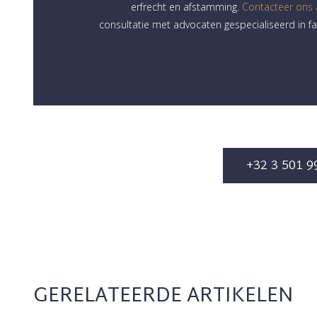
erfrecht en afstamming.
Contacteer ons
consultatie met advocaten gespecialiseerd in fa
+32 3 501 9
GERELATEERDE ARTIKELEN