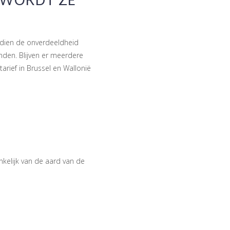
 WORDT ZE
ndien de onverdeeldheid
den. Blijven er meerdere
rief in Brussel en Wallonië
nkelijk van de aard van de