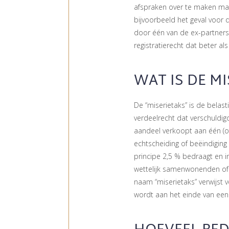
afspraken over te maken maa
bijvoorbeeld het geval voor 
door één van de ex-partners
registratierecht dat beter a
WAT IS DE M
De “miserietaks” is de belas
verdeelrecht dat verschuldig
aandeel verkoopt aan één (of
echtscheiding of beëindiging
principe 2,5 % bedraagt en i
wettelijk samenwonenden of 
naam “miserietaks” verwijst
wordt aan het einde van een 