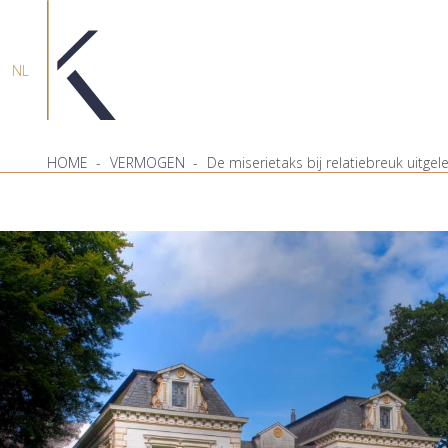
NL
HOME
-
VERMOGEN
-
De miserietaks bij relatiebreuk uitgel