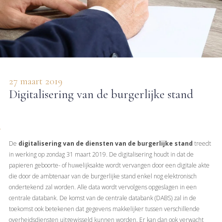
27 maart 2019
Digitalisering van de burgerlijke stand
De
digitalisering van de diensten van de burgerlijke stand
treedt
in werking op zondag 31 maart 2019. De digitalisering houdt in dat de
papieren geboorte- of huwelijksakte wordt vervangen door een digitale akte
die door de ambtenaar van de burgerlijke stand enkel nog elektronisch
ondertekend zal worden. Alle data wordt vervolgens opgeslagen in een
centrale databank. De komst van de centrale databank (DABS) zal in de
toekomst ook betekenen dat gegevens makkelijker tussen verschillende
overheidsdiensten uitgewisseld kunnen worden. Er kan dan ook verwacht