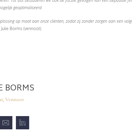
eren. Tot slot bestuderen we ook de fiscale gevolgen van een bepaalde fin
mogelijk geoptimaliseerd.
plossing op maat aan onze cliënten, zodat zij zonder zorgen aan een volg
 Julie Borms (vennoot).
IE BORMS
t, Vennoot