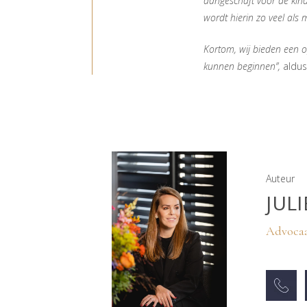
aangeschaft voor de kind
wordt hierin zo veel als 
Kortom, wij bieden een o
kunnen beginnen”,
aldus
Auteur
JUL
Advocaa