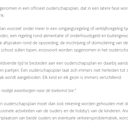
genomen in een officieel ouderschapsplan, dat in een latere fase w
nk.
an voorziet onder meer in een omgangsregeling of verblijfsregeling ti
iodes, een regeling rond alimentatie of onderhoudsgeld en buitengew
e afspraken rond de opvoeding, de inschrijving of domiciliëring van 
j school zullen lopen, enzovoort worden opgenomen in het oudersch
oldoende tijd te besteden aan een ouderschapsplan en daarbij aanda
en partijen. Een ouderschapsplan laat zich immers niet herleiden tot 
aak wordt aangeboden. Elk kind en elk gezin is immers verschillend.
e nodige waarborgen naar de toekomst toe.”
en ouderschapsplan moet dan ook rekening worden gehouden met de 
essionele activiteiten van de ouders en de hobby’s van de kinderen. A
nplaatsen van beide ouders en eventuele verkeersproblematiek, word