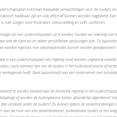
uderschapsplan ontstaan bepaalde verwachtingen voor de ouders én 
 praktisch haalbaar zijn en ook effectief kunnen worden nageleefd. E
is, kan zorgen voor frustraties, teleurstelling en zelfs conflicten.
aagd om een ouderschapsplan uit te werken, houden we rekening met al
naar wat de cliënt wil en reiken verschillende oplossingen aan. Zo bijvoorb
nnen worden ingevuld, hoe vakantieperiodes kunnen worden georganiseerd 
jk dat in een ouderschapsplan een regeling moet worden uitgewerkt waarbij
uaties, zoals wanneer één van de ouders in het buitenland woont of werk
 werkagenda heeft. Denk bijvoorbeeld aan een ondernemer met activiteite
andacht te worden besteed aan de financiële regeling in het ouderschapsp
sbijdrage of worden de buitengewone kosten afzonderlijk afgerekend? Indi
n dan verdeeld onder de ouders? Zo kunnen tijdens de onderhandelingen
s over de huur van een studentenkamer, buitenlandse studies of een wag