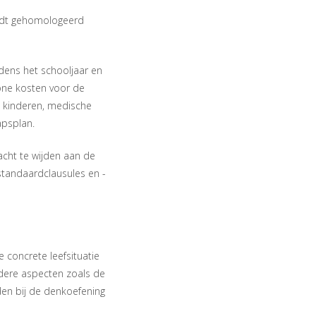
ordt gehomologeerd
jdens het schooljaar en
one kosten voor de
de kinderen, medische
apsplan.
cht te wijden aan de
standaardclausules en -
concrete leefsituatie
ndere aspecten zoals de
en bij de denkoefening