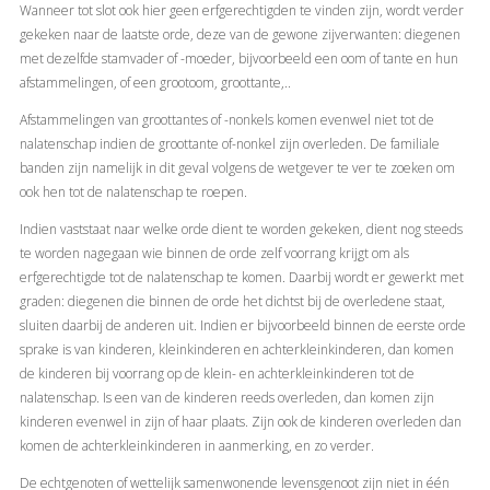
Wanneer tot slot ook hier geen erfgerechtigden te vinden zijn, wordt verder
gekeken naar de laatste orde, deze van de gewone zijverwanten: diegenen
met dezelfde stamvader of -moeder, bijvoorbeeld een oom of tante en hun
afstammelingen, of een grootoom, groottante,..
Afstammelingen van groottantes of -nonkels komen evenwel niet tot de
nalatenschap indien de groottante of-nonkel zijn overleden. De familiale
banden zijn namelijk in dit geval volgens de wetgever te ver te zoeken om
ook hen tot de nalatenschap te roepen.
Indien vaststaat naar welke orde dient te worden gekeken, dient nog steeds
te worden nagegaan wie binnen de orde zelf voorrang krijgt om als
erfgerechtigde tot de nalatenschap te komen. Daarbij wordt er gewerkt met
graden: diegenen die binnen de orde het dichtst bij de overledene staat,
sluiten daarbij de anderen uit. Indien er bijvoorbeeld binnen de eerste orde
sprake is van kinderen, kleinkinderen en achterkleinkinderen, dan komen
de kinderen bij voorrang op de klein- en achterkleinkinderen tot de
nalatenschap. Is een van de kinderen reeds overleden, dan komen zijn
kinderen evenwel in zijn of haar plaats. Zijn ook de kinderen overleden dan
komen de achterkleinkinderen in aanmerking, en zo verder.
De echtgenoten of wettelijk samenwonende levensgenoot zijn niet in één