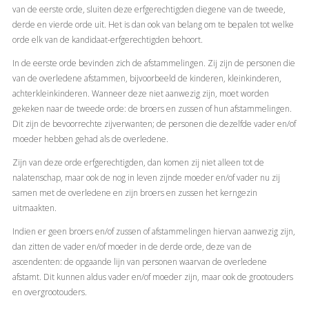
van de eerste orde, sluiten deze erfgerechtigden diegene van de tweede,
derde en vierde orde uit. Het is dan ook van belang om te bepalen tot welke
orde elk van de kandidaat-erfgerechtigden behoort.
In de eerste orde bevinden zich de afstammelingen. Zij zijn de personen die
van de overledene afstammen, bijvoorbeeld de kinderen, kleinkinderen,
achterkleinkinderen. Wanneer deze niet aanwezig zijn, moet worden
gekeken naar de tweede orde: de broers en zussen of hun afstammelingen.
Dit zijn de bevoorrechte zijverwanten; de personen die dezelfde vader en/of
moeder hebben gehad als de overledene.
Zijn van deze orde erfgerechtigden, dan komen zij niet alleen tot de
nalatenschap, maar ook de nog in leven zijnde moeder en/of vader nu zij
samen met de overledene en zijn broers en zussen het kerngezin
uitmaakten.
Indien er geen broers en/of zussen of afstammelingen hiervan aanwezig zijn,
dan zitten de vader en/of moeder in de derde orde, deze van de
ascendenten: de opgaande lijn van personen waarvan de overledene
afstamt. Dit kunnen aldus vader en/of moeder zijn, maar ook de grootouders
en overgrootouders.