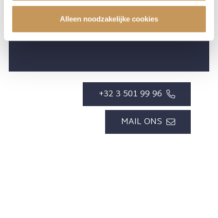
en afstamming.
Contacteer ons advocatenkantoor in Antwerpen
voor een consultatie met advocaten gespecialiseerd in
Alleen noodzakelijke cookies
familierecht en familiaal vermogensrecht, in zowel binnen- als
buitenland.
+32 3 501 99 96
MAIL ONS