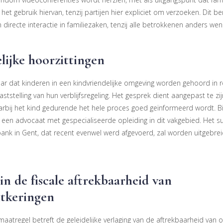
het gebruik hiervan, tenzij partijen hier expliciet om verzoeken. Dit b
 directe interactie in familiezaken, tenzij alle betrokkenen anders wen
lijke hoorzittingen
naar dat kinderen in een kindvriendelijke omgeving worden gehoord in 
vaststelling van hun verblijfsregeling. Het gesprek dient aangepast te zi
aarbij het kind gedurende het hele proces goed geïnformeerd wordt. Bij
 een advocaat met gespecialiseerde opleiding in dit vakgebied. Het s
bank in Gent, dat recent evenwel werd afgevoerd, zal worden uitgebre
 in de fiscale aftrekbaarheid van
tkeringen
e maatregel betreft de geleidelijke verlaging van de aftrekbaarheid va