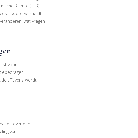
mische Ruimte (EER)
regeerakkoord vermeldt
 veranderen, wat vragen
gen
nst voor
atiebedragen
uder. Tevens wordt
 maken over een
eling van