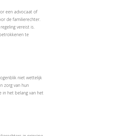
oor een advocaat of
or de familierechter.
egeling vereist is.
 betrokkenen te
genblik niet wettelijk
en zorg van hun
e in het belang van het
ierechters in principe