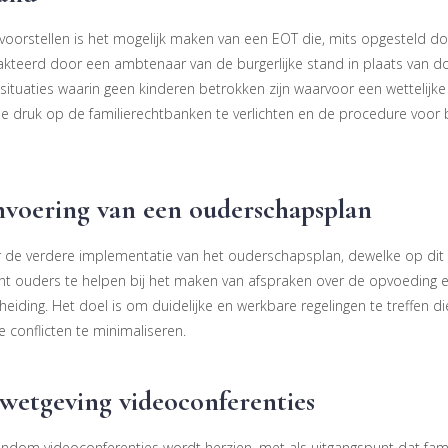
voorstellen is het mogelijk maken van een EOT die, mits opgesteld d
akteerd door een ambtenaar van de burgerlijke stand in plaats van do
 situaties waarin geen kinderen betrokken zijn waarvoor een wettelijke r
de druk op de familierechtbanken te verlichten en de procedure voor
invoering van een ouderschapsplan
r de verdere implementatie van het ouderschapsplan, dewelke op dit o
dient ouders te helpen bij het maken van afspraken over de opvoeding 
eiding. Het doel is om duidelijke en werkbare regelingen te treffen di
e conflicten te minimaliseren.
 wetgeving videoconferenties
ondom videoconferenties wordt herzien, met als uitgangspunt dat famil