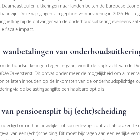
. Daarnaast zullen uitkeringen naar landen buiten de Europese Econo
ekbaar zijn. Deze wijzigingen zijn gepland voor invoering in 2026. Het 
tingheffing bij de ontvanger van de onderhoudsuitkering eveneens zal
e fiscale impact.
 wanbetalingen van onderhoudsuitkerin
nderhoudsuitkeringen tegen te gaan, wordt de slagkracht van de Die
 (DAVO) versterkt. Dit omvat onder meer de mogelijkheid om aliment
on te laten inhouden op de inkomsten van de onderhoudsplichtige o
ering via de belastingaangifte een haalbare optie is.
 van pensioensplit bij (echt)scheiding
moedigd om in hun huwelijks- of samenlevingscontract afspraken te
geval van een (echt)scheiding. Dit moet bijdragen aan een eerlijke verd