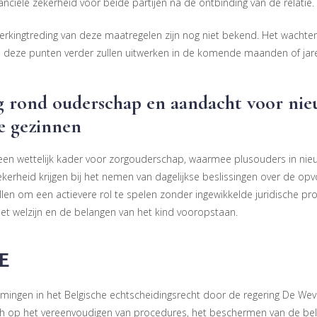
nciële zekerheid voor beide partijen na de ontbinding van de relatie.
erkingtreding van deze maatregelen zijn nog niet bekend. Het wachten
 deze punten verder zullen uitwerken in de komende maanden of jar
 rond ouderschap en aandacht voor ni
e gezinnen
 een wettelijk kader voor zorgouderschap, waarmee plusouders in ni
kerheid krijgen bij het nemen van dagelijkse beslissingen over de opv
ellen om een actievere rol te spelen zonder ingewikkelde juridische pr
 het welzijn en de belangen van het kind vooropstaan.
E
mingen in het Belgische echtscheidingsrecht door de regering De Weve
 zich op het vereenvoudigen van procedures, het beschermen van de be