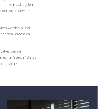
 van deze maatregelen
rder zullen uitwerken
okken worden bij het
het familierecht en
icaties van de
echte “aversie” die bij
 een moeilijk