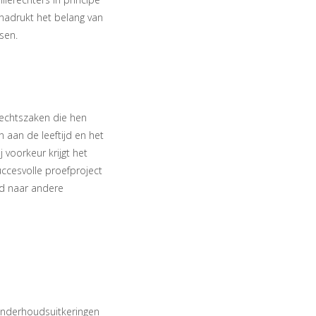
enadrukt het belang van
sen.
rechtszaken die hen
jn aan de leeftijd en het
 voorkeur krijgt het
uccesvolle proefproject
id naar andere
n onderhoudsuitkeringen