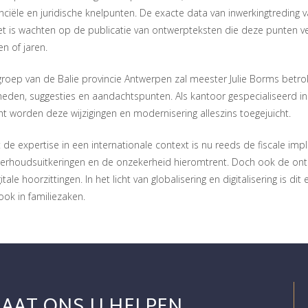
nciële en juridische knelpunten. De exacte data van inwerkingtreding
Het is wachten op de publicatie van ontwerpteksten die deze punten ve
 of jaren.
ngroep van de Balie provincie Antwerpen zal meester Julie Borms betr
eden, suggesties en aandachtspunten. Als kantoor gespecialiseerd in 
t worden deze wijzigingen en modernisering alleszins toegejuicht.
de expertise in een internationale context is nu reeds de fiscale impl
erhoudsuitkeringen en de onzekerheid hieromtrent. Doch ook de onter
itale hoorzittingen. In het licht van globalisering en digitalisering is dit
ok in familiezaken.
LAAT ONS U HELPEN