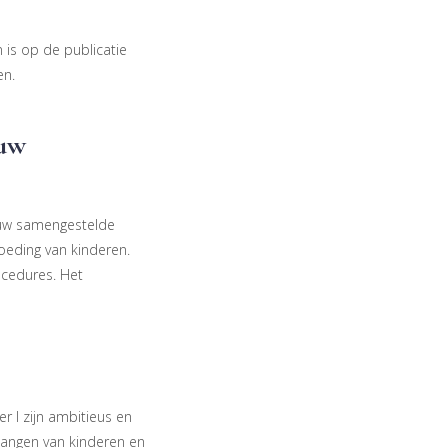
 is op de publicatie
en.
euw
euw samengestelde
oeding van kinderen.
ocedures. Het
r I zijn ambitieus en
langen van kinderen en