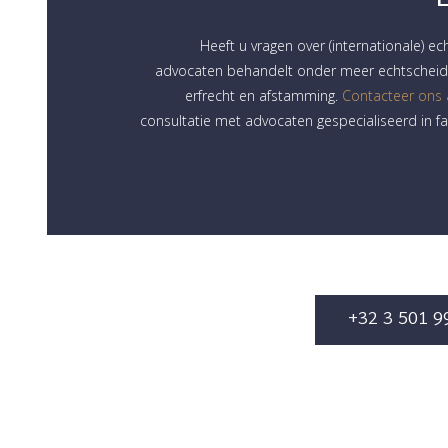
Heeft u vragen over (internationale) ec
advocaten behandelt onder meer echtscheidi
erfrecht en afstamming.
Contacteer ons
consultatie met advocaten gespecialiseerd in fa
+32 3 501 9