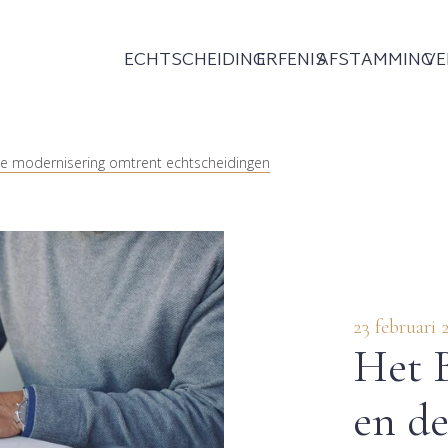
ECHTSCHEIDING
ERFENIS
AFSTAMMING
V
de modernisering omtrent echtscheidingen
23 februari 
Het B
en d