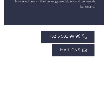
familierecht en familiaal vermogensrecht, in zowel binnen- als
buitenland.
+32 3 501 99 96
MAIL ONS