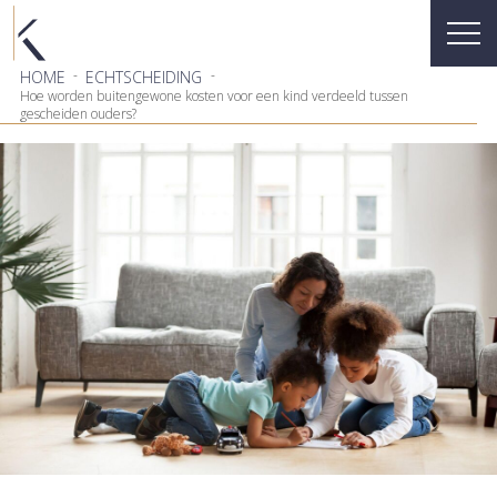
-
-
HOME
ECHTSCHEIDING
Hoe worden buitengewone kosten voor een kind verdeeld tussen
gescheiden ouders?