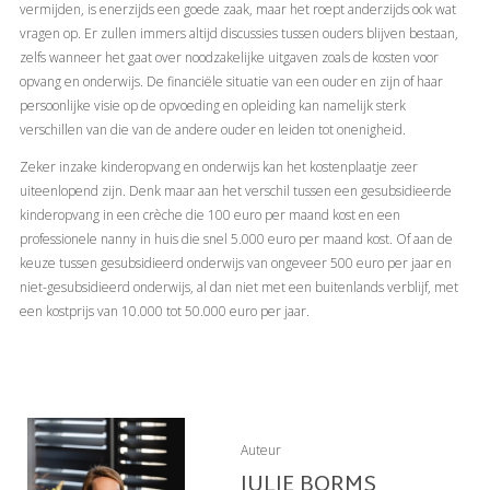
vermijden, is enerzijds een goede zaak, maar het roept anderzijds ook wat
vragen op. Er zullen immers altijd discussies tussen ouders blijven bestaan,
zelfs wanneer het gaat over noodzakelijke uitgaven zoals de kosten voor
opvang en onderwijs. De financiële situatie van een ouder en zijn of haar
persoonlijke visie op de opvoeding en opleiding kan namelijk sterk
verschillen van die van de andere ouder en leiden tot onenigheid.
Zeker inzake kinderopvang en onderwijs kan het kostenplaatje zeer
uiteenlopend zijn. Denk maar aan het verschil tussen een gesubsidieerde
kinderopvang in een crèche die 100 euro per maand kost en een
professionele nanny in huis die snel 5.000 euro per maand kost. Of aan de
keuze tussen gesubsidieerd onderwijs van ongeveer 500 euro per jaar en
niet-gesubsidieerd onderwijs, al dan niet met een buitenlands verblijf, met
een kostprijs van 10.000 tot 50.000 euro per jaar.
Auteur
JULIE BORMS