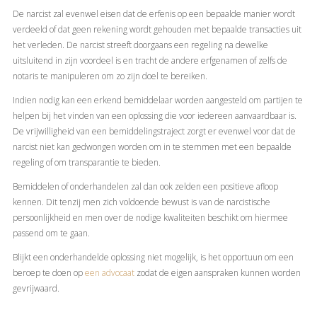
De narcist zal evenwel eisen dat de erfenis op een bepaalde manier wordt
verdeeld of dat geen rekening wordt gehouden met bepaalde transacties uit
het verleden. De narcist streeft doorgaans een regeling na dewelke
uitsluitend in zijn voordeel is en tracht de andere erfgenamen of zelfs de
notaris te manipuleren om zo zijn doel te bereiken.
Indien nodig kan een erkend bemiddelaar worden aangesteld om partijen te
helpen bij het vinden van een oplossing die voor iedereen aanvaardbaar is.
De vrijwilligheid van een bemiddelingstraject zorgt er evenwel voor dat de
narcist niet kan gedwongen worden om in te stemmen met een bepaalde
regeling of om transparantie te bieden.
Bemiddelen of onderhandelen zal dan ook zelden een positieve afloop
kennen. Dit tenzij men zich voldoende bewust is van de narcistische
persoonlijkheid en men over de nodige kwaliteiten beschikt om hiermee
passend om te gaan.
Blijkt een onderhandelde oplossing niet mogelijk, is het opportuun om een
beroep te doen op
een advocaat
zodat de eigen aanspraken kunnen worden
gevrijwaard.