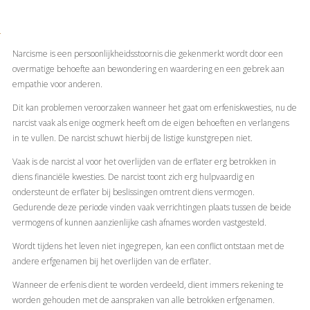
Narcisme is een persoonlijkheidsstoornis die gekenmerkt wordt door een
overmatige behoefte aan bewondering en waardering en een gebrek aan
empathie voor anderen.
Dit kan problemen veroorzaken wanneer het gaat om erfeniskwesties, nu de
narcist vaak als enige oogmerk heeft om de eigen behoeften en verlangens
in te vullen. De narcist schuwt hierbij de listige kunstgrepen niet.
Vaak is de narcist al voor het overlijden van de erflater erg betrokken in
diens financiële kwesties. De narcist toont zich erg hulpvaardig en
ondersteunt de erflater bij beslissingen omtrent diens vermogen.
Gedurende deze periode vinden vaak verrichtingen plaats tussen de beide
vermogens of kunnen aanzienlijke cash afnames worden vastgesteld.
Wordt tijdens het leven niet ingegrepen, kan een conflict ontstaan met de
andere erfgenamen bij het overlijden van de erflater.
Wanneer de erfenis dient te worden verdeeld, dient immers rekening te
worden gehouden met de aanspraken van alle betrokken erfgenamen.