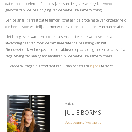
dat er geen preferentiële toewijzing van de gezinswoning kan worden
gevorderd bij de beëindiging van de wettelijke samenwoning.
Een belangrijk arrest dat tegemoet komt aan de grote mate van onzekerheid
die heerst voor wettelijke samenwoners bij het beëindigen van hun relatie.
Het is nog even wachten op een tussenkomst van de wetgever, maar in
afwachting daarvan moet de familierechter de beslissing van het
Grondwettelijk Hof respecteren en aldus de op de echtgenoten toepasselijke
regelgeving per analogiam hanteren bij de wettelijke samenwoners.
Bij verdere vragen hieromtrent kan U dan ook steeds
bij ons
terecht.
Auteur
JULIE BORMS
Advocaat, Vennoot