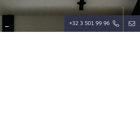
+32 3 501 99 96
Wij streven ernaar om de cliënt zoveel als
mogelijk te ontzorgen en een
dienstverlening te bieden die zijn
verwachtingen overstijgt.