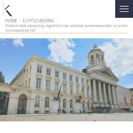
-
-
HOME
ECHTSCHEIDING
Preferentiële toewijzing uitgebreid naar wettelijk samenwonenden na arrest
Grondwettelijk Hof