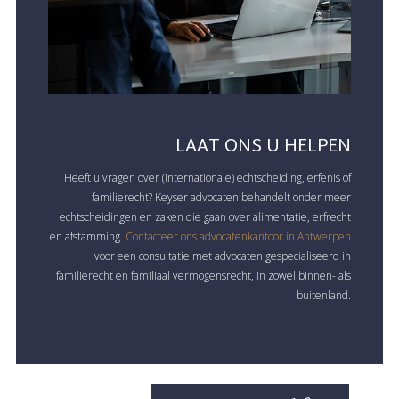
LAAT ONS U HELPEN
Heeft u vragen over (internationale) echtscheiding, erfenis of
familierecht? Keyser advocaten behandelt onder meer
echtscheidingen en zaken die gaan over alimentatie, erfrecht
en afstamming.
Contacteer ons advocatenkantoor in Antwerpen
voor een consultatie met advocaten gespecialiseerd in
familierecht en familiaal vermogensrecht, in zowel binnen- als
buitenland.