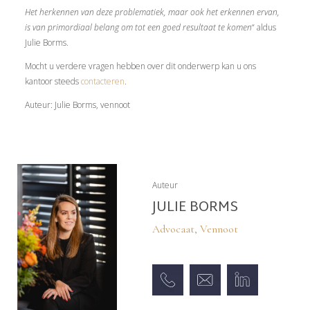
Het herkennen van deze problematiek, maar ook het erkennen ervan,
is van primordiaal belang om tot een goed resultaat te komen
“ aldus
Julie Borms.
Mocht u verdere vragen hebben over dit onderwerp kan u ons
kantoor steeds
contacteren
.
Auteur: Julie Borms, vennoot
Auteur
JULIE BORMS
Advocaat, Vennoot