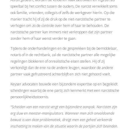
speelbal bij het conflict tussen de ouders. De narcist verwikkelt soms
ook familie, vrienden, collega’s of zelfs de werkgever hierin. Op die
manier tracht hij of zij de druk op de niet-narcistische partner te
verhogen om zo de controle over hem of haar te behouden. De
narcistische partner kan immers niet verkroppen dat zijn partner
zonder hem of haar wenst verder te gaan.
Tijdens de onderhandelingen en de gesprekken bij de bemiddelaar,
notaris of in de rechtbank, zal de narcistische partner alle mogelijke
regelingen blokkeren of onrealistische eisen stellen. Hij of zij
verkondigt dan de ene na de andere leugen, waardoor de andere
partner vaak gefrustreerd achterblijft en zich niet gehoord voelt.
Keyser advocaten bouwde een bijzondere expertise op en begeleidt
scheidingen waarbij de ene partij zich kenmerkt met een narcistische
persoonlijkheidsstoornis.
“Scheiden van een narcist vergt een bijzondere aanpak. Narcisten zijn
erg sluw en meester-manipulators. Wanneer men zich onvoldoende
bewust is van deze problematiek, dreigt men een geheel verkeerde
inschatting te maken van de situatie waarin de partijen zich bevinden.