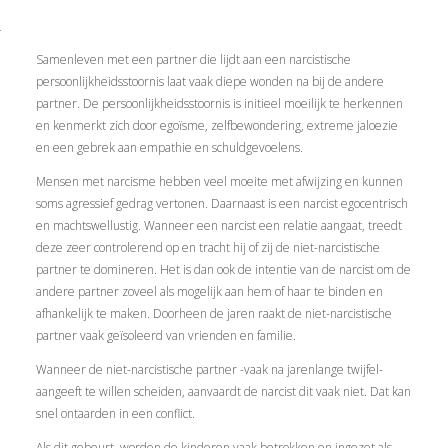
Samenleven met een partner die lijdt aan een narcistische
persoonlijkheidsstoornis laat vaak diepe wonden na bij de andere
partner. De persoonlijkheidsstoornis is initieel moeilijk te herkennen
en kenmerkt zich door egoïsme, zelfbewondering, extreme jaloezie
en een gebrek aan empathie en schuldgevoelens.
Mensen met narcisme hebben veel moeite met afwijzing en kunnen
soms agressief gedrag vertonen. Daarnaast is een narcist egocentrisch
en machtswellustig. Wanneer een narcist een relatie aangaat, treedt
deze zeer controlerend op en tracht hij of zij de niet-narcistische
partner te domineren. Het is dan ook de intentie van de narcist om de
andere partner zoveel als mogelijk aan hem of haar te binden en
afhankelijk te maken. Doorheen de jaren raakt de niet-narcistische
partner vaak geïsoleerd van vrienden en familie.
Wanneer de niet-narcistische partner -vaak na jarenlange twijfel-
aangeeft te willen scheiden, aanvaardt de narcist dit vaak niet. Dat kan
snel ontaarden in een conflict.
Als dit gebeurt, worden de kinderen vaak betrokken en ingezet als