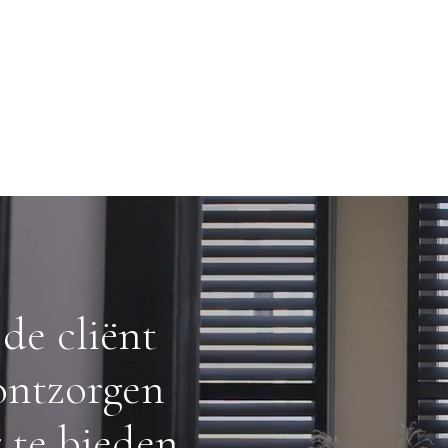
de cliënt
 ontzorgen
 te bieden