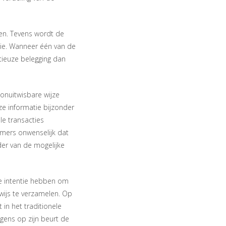
ren. Tevens wordt de
antie. Wanneer één van de
tieuze belegging dan
 onuitwisbare wijze
ze informatie bijzonder
le transacties
immers onwenselijk dat
kader van de mogelijke
de intentie hebben om
wijs te verzamelen. Op
n het traditionele
lgens op zijn beurt de