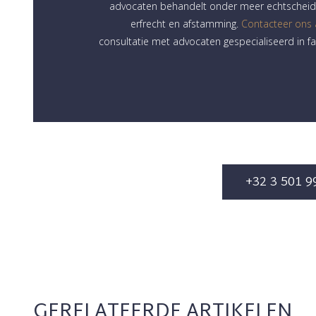
advocaten behandelt onder meer echtscheidi
erfrecht en afstamming.
Contacteer ons
consultatie met advocaten gespecialiseerd in fa
+32 3 501 9
GERELATEERDE ARTIKELEN