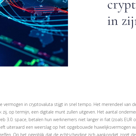
crypt
in zi
e vermogen in cryptovaluta stijgt in snel tempo. Het merendeel van d
 zij, op termijn, een digitale munt zullen uitgeven. Het aantal onder
 3.0. space, betalen hun werknemers niet langer in fiat (zoals EUR o
 heeft uiteraard een weerslag op het opgebouwde huwelijksvermogen w
effen. Op het ogenblik dat de echtscheiding zich aankondigt zorgt de