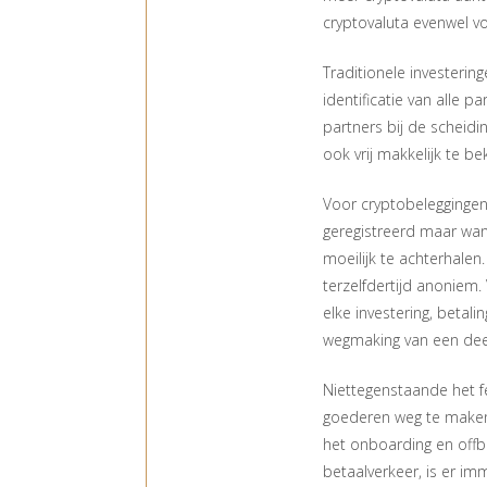
cryptovaluta evenwel vo
Traditionele investerin
identificatie van alle p
partners bij de scheid
ook vrij makkelijk te b
Voor cryptobeleggingen 
geregistreerd maar wann
moeilijk te achterhalen
terzelfdertijd anoniem. 
elke investering, betali
wegmaking van een dee
Niettegenstaande het f
goederen weg te maken 
het onboarding en off
betaalverkeer, is er im