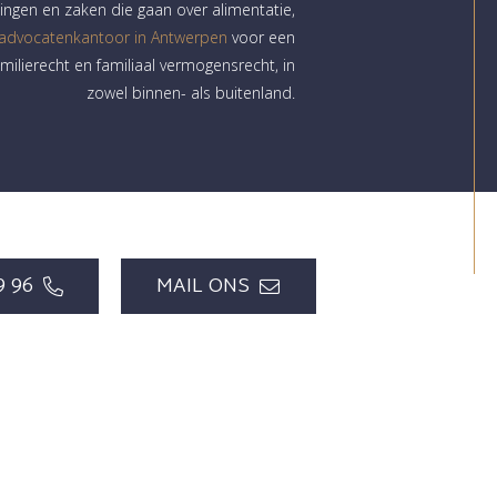
ngen en zaken die gaan over alimentatie,
 advocatenkantoor in Antwerpen
voor een
milierecht en familiaal vermogensrecht, in
zowel binnen- als buitenland.
9 96
MAIL ONS