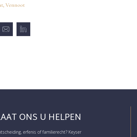
t, Vennoot
LAAT ONS U HELPEN
htscheiding, erfenis of familierecht? Keyser