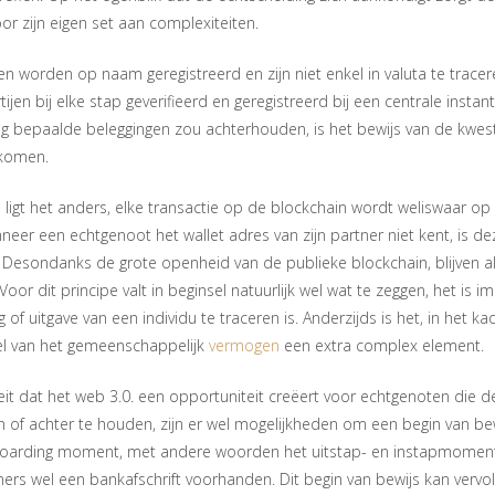
or zijn eigen set aan complexiteiten.
gen worden op naam geregistreerd en zijn niet enkel in valuta te trace
artijen bij elke stap geverifieerd en geregistreerd bij een centrale inst
ing bepaalde beleggingen zou achterhouden, is het bewijs van de kwes
ekomen.
ligt het anders, elke transactie op de blockchain wordt weliswaar op
eer een echtgenoot het wallet adres van zijn partner niet kent, is de
. Desondanks de grote openheid van de publieke blockchain, blijven al
Voor dit principe valt in beginsel natuurlijk wel wat te zeggen, het is 
ng of uitgave van een individu te traceren is. Anderzijds is het, in het 
l van het gemeenschappelijk
vermogen
een extra complex element.
eit dat het web 3.0. een opportuniteit creëert voor echtgenoten die 
of achter te houden, zijn er wel mogelijkheden om een begin van be
boarding moment, met andere woorden het uitstap- en instapmoment i
mers wel een bankafschrift voorhanden. Dit begin van bewijs kan vervo