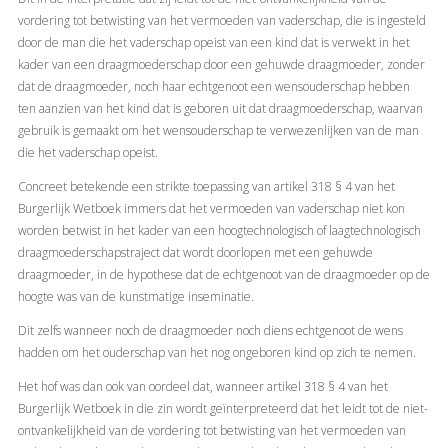
vordering tot betwisting van het vermoeden van vaderschap, die is ingesteld
door de man die het vaderschap opeist van een kind dat is verwekt in het
kader van een draagmoederschap door een gehuwde draagmoeder, zonder
dat de draagmoeder, noch haar echtgenoot een wensouderschap hebben
ten aanzien van het kind dat is geboren uit dat draagmoederschap, waarvan
gebruik is gemaakt om het wensouderschap te verwezenlijken van de man
die het vaderschap opeist.
Concreet betekende een strikte toepassing van artikel 318 § 4 van het
Burgerlijk Wetboek immers dat het vermoeden van vaderschap niet kon
worden betwist in het kader van een hoogtechnologisch of laagtechnologisch
draagmoederschapstraject dat wordt doorlopen met een gehuwde
draagmoeder, in de hypothese dat de echtgenoot van de draagmoeder op de
hoogte was van de kunstmatige inseminatie.
Dit zelfs wanneer noch de draagmoeder noch diens echtgenoot de wens
hadden om het ouderschap van het nog ongeboren kind op zich te nemen.
Het hof was dan ook van oordeel dat, wanneer artikel 318 § 4 van het
Burgerlijk Wetboek in die zin wordt geïnterpreteerd dat het leidt tot de niet-
ontvankelijkheid van de vordering tot betwisting van het vermoeden van