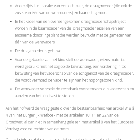
Anderzijds is er sprake van een echtpaar, de draagmoeder (die ook de
zus is van één van de wensouders) en haar echtgenoot.
In het kader van een overeengekomen draagmoederschapstraject
worden in de baarmoeder van de draagmoeder eicellen van een
anonieme donor ingeplant die werden bevrucht met de gameten van
één van de wensvaders.
De draagmoeder is gehuwd.
Voor de geboorte van het kind stelt de wensvader, wiens materiaal
werd gebruikt met het oog op de bevruchting, een vordering in tot
betwisting van het vaderschap van de echtgenoot van de draagmoeder,
die wordt vermoed de vader te zijn van het nog ongeboren kind.
De wensvader verzoekt de rechtbank eveneens om zijn vaderschap en
aanzien van het kind vast te stellen.
Aan het hof werd de vraag gesteld over de bestaanbaarheid van artikel 318 §
4 van het Burgerlijk Wetboek met de artikelen 10, 11 en 22 van de
Grondwet, al dan niet in samenhang gelezen met artikel 8 van het Europees
Verdrag voor de rechten van de mens.
Dit in de interpretatie dat zij leidt tot de niet-ontvankelijkheid van de