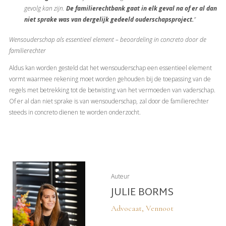
gevolg kan zijn.
De familierechtbank gaat in elk geval na of er al dan
niet sprake was van dergelijk gedeeld ouderschapsproject.
”
Wensouderschap als essentieel element – beoordeling in concreto door de
familierechter
Aldus kan worden gesteld dat het wensouderschap een essentieel element
vormt waarmee rekening moet worden gehouden bij de toepassing van de
regels met betrekking tot de betwisting van het vermoeden van vaderschap.
Of er al dan niet sprake is van wensouderschap, zal door de familierechter
steeds in concreto dienen te worden onderzocht.
Auteur
JULIE BORMS
Advocaat, Vennoot