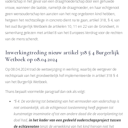
vaderschap in het geval van een draagmoederschap door een gehuwde
vrouw, wanneer die laatste, namelijk de draagmoeder, en haar echtgenoot
geen wensouderschap ten aanzien van het nog ongeboren kind hebben,
hetgeen het rechtscollege in concreto dient na te gaan, artikel 318, § 4, van
het oud Burgerlijk Wetboek de artikelen 10, 11 en 22 van de Grondwet, in
samenhang gelezen met artikel 8 van het Europees Verdrag voor de rechten
van de mens schendt.
Inwerkingtreding nieuw artikel 318 § 4 Burgerlijk
Wetboek op 08.04.2024
Op 08.04.2024 trad de wetswijziging in werking, waarbij de wetgever de
rechtspraak van het grondwettelijk hof implementeerde in artikel 318 § 4
van het Burgerlijk Wetboek.
Thans bepaalt voormelde paragraaf dan ook als volgt:
“§ 4. De vordering tot betwisting van het vermoeden van vaderschap is
niet ontvankelijk, als de echtgenoot toestemming heeft gegeven tot
kunstmatige inseminatie of tot een andere daad die de voortplanting tot
doel had,
in het kader van een gedeeld ouderschapsproject tussen
de echtgenoten
tenzij de verwekking van het kind hiervan niet het