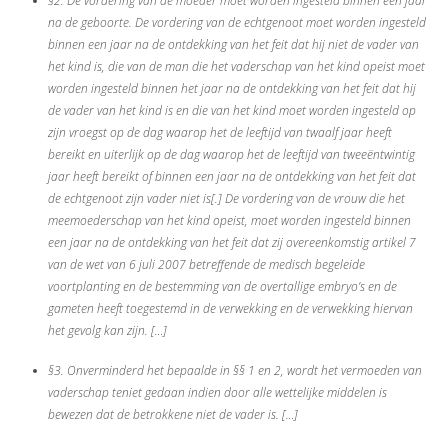
§2. De vordering van de moeder moet worden ingesteld binnen een jaar
na de geboorte. De vordering van de echtgenoot moet worden ingesteld
binnen een jaar na de ontdekking van het feit dat hij niet de vader van
het kind is, die van de man die het vaderschap van het kind opeist moet
worden ingesteld binnen het jaar na de ontdekking van het feit dat hij
de vader van het kind is en die van het kind moet worden ingesteld op
zijn vroegst op de dag waarop het de leeftijd van twaalf jaar heeft
bereikt en uiterlijk op de dag waarop het de leeftijd van tweeëntwintig
jaar heeft bereikt of binnen een jaar na de ontdekking van het feit dat
de echtgenoot zijn vader niet is[.] De vordering van de vrouw die het
meemoederschap van het kind opeist, moet worden ingesteld binnen
een jaar na de ontdekking van het feit dat zij overeenkomstig artikel 7
van de wet van 6 juli 2007 betreffende de medisch begeleide
voortplanting en de bestemming van de overtallige embryo’s en de
gameten heeft toegestemd in de verwekking en de verwekking hiervan
het gevolg kan zijn. […]
§3. Onverminderd het bepaalde in §§ 1 en 2, wordt het vermoeden van
vaderschap teniet gedaan indien door alle wettelijke middelen is
bewezen dat de betrokkene niet de vader is. […]