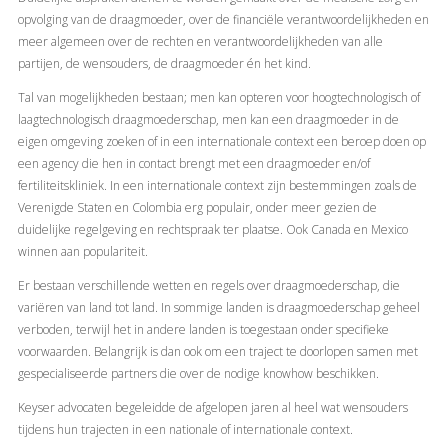
opvolging van de draagmoeder, over de financiële verantwoordelijkheden en
meer algemeen over de rechten en verantwoordelijkheden van alle
partijen, de wensouders, de draagmoeder én het kind.
Tal van mogelijkheden bestaan; men kan opteren voor hoogtechnologisch of
laagtechnologisch draagmoederschap, men kan een draagmoeder in de
eigen omgeving zoeken of in een internationale context een beroep doen op
een agency die hen in contact brengt met een draagmoeder en/of
fertiliteitskliniek. In een internationale context zijn bestemmingen zoals de
Verenigde Staten en Colombia erg populair, onder meer gezien de
duidelijke regelgeving en rechtspraak ter plaatse. Ook Canada en Mexico
winnen aan populariteit.
Er bestaan verschillende wetten en regels over draagmoederschap, die
variëren van land tot land. In sommige landen is draagmoederschap geheel
verboden, terwijl het in andere landen is toegestaan onder specifieke
voorwaarden. Belangrijk is dan ook om een traject te doorlopen samen met
gespecialiseerde partners die over de nodige knowhow beschikken.
Keyser advocaten begeleidde de afgelopen jaren al heel wat wensouders
tijdens hun trajecten in een nationale of internationale context.