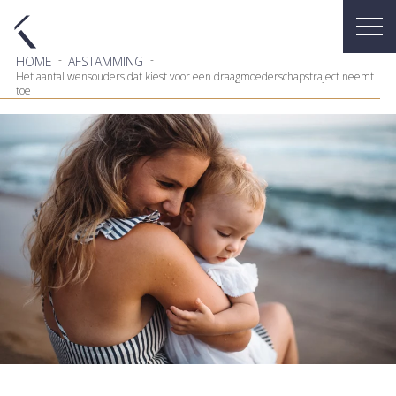
-
-
HOME
AFSTAMMING
Het aantal wensouders dat kiest voor een draagmoederschapstraject neemt
toe