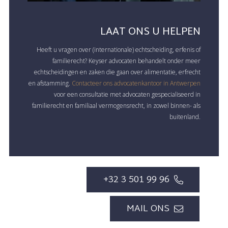
LAAT ONS U HELPEN
Heeft u vragen over (internationale) echtscheiding, erfenis of
familierecht? Keyser advocaten behandelt onder meer
echtscheidingen en zaken die gaan over alimentatie, erfrecht
en afstamming.
Contacteer ons advocatenkantoor in Antwerpen
voor een consultatie met advocaten gespecialiseerd in
familierecht en familiaal vermogensrecht, in zowel binnen- als
buitenland.
+32 3 501 99 96
MAIL ONS