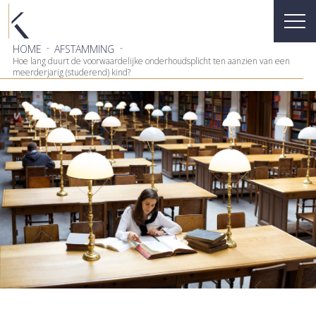
-
-
HOME
AFSTAMMING
Hoe lang duurt de voorwaardelijke onderhoudsplicht ten aanzien van een
meerderjarig (studerend) kind?