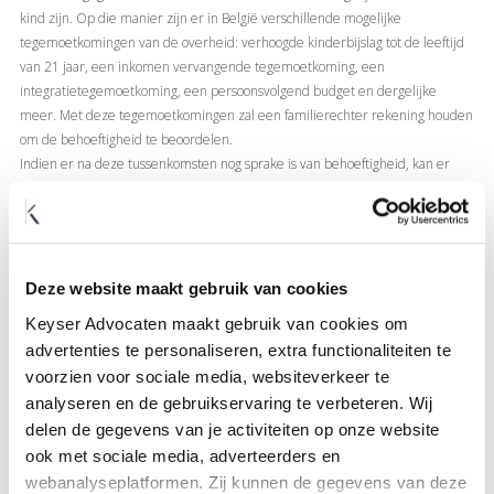
kind zijn. Op die manier zijn er in België verschillende mogelijke
tegemoetkomingen van de overheid: verhoogde kinderbijslag tot de leeftijd
van 21 jaar, een inkomen vervangende tegemoetkoming, een
integratietegemoetkoming, een persoonsvolgend budget en dergelijke
meer. Met deze tegemoetkomingen zal een familierechter rekening houden
om de behoeftigheid te beoordelen.
Indien er na deze tussenkomsten nog sprake is van behoeftigheid, kan er
mogelijks een onderhoudsplicht bestaan in hoofde van de ouders op basis
van artikel 205,§1 van het oud Burgerlijk Wetboek.
Aldus is de onderhoudsverplichting na meerderjarigheid een feitelijke
appreciatiekwestie en is het daarom dan ook moeilijk te voorspellen hoe
Deze website maakt gebruik van cookies
familierechters beoordelen in een specifieke situatie of er na
meerderjarigheid nog een onderhoudsbijdrage verschuldigd is. Des te meer
Keyser Advocaten maakt gebruik van cookies om
gelet op de context waar een familierechter rekening mee kan houden zoals
advertenties te personaliseren, extra functionaliteiten te
psychische moeilijkheden die een student kan hebben na de COVID-crisis
voorzien voor sociale media, websiteverkeer te
maar ook de mentale toestand van een kind na een relatiebreuk van de
analyseren en de gebruikservaring te verbeteren. Wij
ouders die een abnormale voortgang van de studies kunnen rechtvaardigen.
delen de gegevens van je activiteiten op onze website
ook met sociale media, adverteerders en
Voor meer informatie kan u steeds
contact
opnemen met ons kantoor.
webanalyseplatformen. Zij kunnen de gegevens van deze