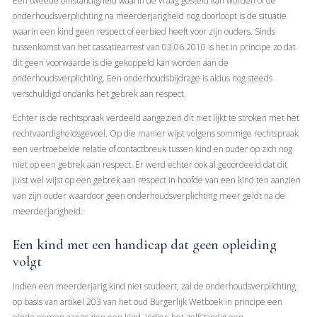
Een tweede omstandigheid waarin de vraag gesteld kan worden of de
onderhoudsverplichting na meerderjarigheid nog doorloopt is de situatie
waarin een kind geen respect of eerbied heeft voor zijn ouders. Sinds
tussenkomst van het cassatiearrest van 03.06.2010 is het in principe zo dat
dit geen voorwaarde is die gekoppeld kan worden aan de
onderhoudsverplichting. Een onderhoudsbijdrage is aldus nog steeds
verschuldigd ondanks het gebrek aan respect.
Echter is de rechtspraak verdeeld aangezien dit niet lijkt te stroken met het
rechtvaardigheidsgevoel. Op die manier wijst volgens sommige rechtspraak
een vertroebelde relatie of contactbreuk tussen kind en ouder op zich nog
niet op een gebrek aan respect. Er werd echter ook al geoordeeld dat dit
juist wel wijst op een gebrek aan respect in hoofde van een kind ten aanzien
van zijn ouder waardoor geen onderhoudsverplichting meer geldt na de
meerderjarigheid.
Een kind met een handicap dat geen opleiding
volgt
Indien een meerderjarig kind niet studeert, zal de onderhoudsverplichting
op basis van artikel 203 van het oud Burgerlijk Wetboek in principe een