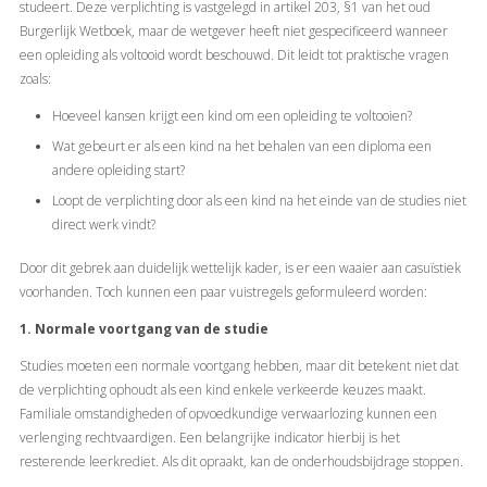
studeert. Deze verplichting is vastgelegd in artikel 203, §1 van het oud
Burgerlijk Wetboek, maar de wetgever heeft niet gespecificeerd wanneer
een opleiding als voltooid wordt beschouwd. Dit leidt tot praktische vragen
zoals:
Hoeveel kansen krijgt een kind om een opleiding te voltooien?
Wat gebeurt er als een kind na het behalen van een diploma een
andere opleiding start?
Loopt de verplichting door als een kind na het einde van de studies niet
direct werk vindt?
Door dit gebrek aan duidelijk wettelijk kader, is er een waaier aan casuïstiek
voorhanden. Toch kunnen een paar vuistregels geformuleerd worden:
1. Normale voortgang van de studie
Studies moeten een normale voortgang hebben, maar dit betekent niet dat
de verplichting ophoudt als een kind enkele verkeerde keuzes maakt.
Familiale omstandigheden of opvoedkundige verwaarlozing kunnen een
verlenging rechtvaardigen. Een belangrijke indicator hierbij is het
resterende leerkrediet. Als dit opraakt, kan de onderhoudsbijdrage stoppen.