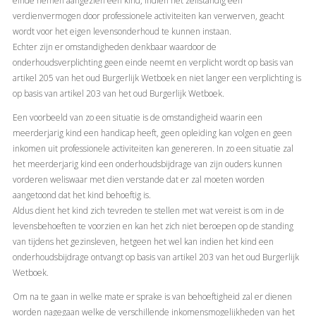
einde nemen aangezien een kind, indien het zelfstandig een
verdienvermogen door professionele activiteiten kan verwerven, geacht
wordt voor het eigen levensonderhoud te kunnen instaan.
Echter zijn er omstandigheden denkbaar waardoor de
onderhoudsverplichting geen einde neemt en verplicht wordt op basis van
artikel 205 van het oud Burgerlijk Wetboek en niet langer een verplichting is
op basis van artikel 203 van het oud Burgerlijk Wetboek.
Een voorbeeld van zo een situatie is de omstandigheid waarin een
meerderjarig kind een handicap heeft, geen opleiding kan volgen en geen
inkomen uit professionele activiteiten kan genereren. In zo een situatie zal
het meerderjarig kind een onderhoudsbijdrage van zijn ouders kunnen
vorderen weliswaar met dien verstande dat er zal moeten worden
aangetoond dat het kind behoeftig is.
Aldus dient het kind zich tevreden te stellen met wat vereist is om in de
levensbehoeften te voorzien en kan het zich niet beroepen op de standing
van tijdens het gezinsleven, hetgeen het wel kan indien het kind een
onderhoudsbijdrage ontvangt op basis van artikel 203 van het oud Burgerlijk
Wetboek.
Om na te gaan in welke mate er sprake is van behoeftigheid zal er dienen
worden nagegaan welke de verschillende inkomensmogelijkheden van het