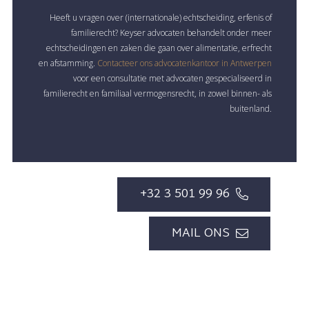
Heeft u vragen over (internationale) echtscheiding, erfenis of
familierecht? Keyser advocaten behandelt onder meer
echtscheidingen en zaken die gaan over alimentatie, erfrecht
en afstamming.
Contacteer ons advocatenkantoor in Antwerpen
voor een consultatie met advocaten gespecialiseerd in
familierecht en familiaal vermogensrecht, in zowel binnen- als
buitenland.
+32 3 501 99 96
MAIL ONS